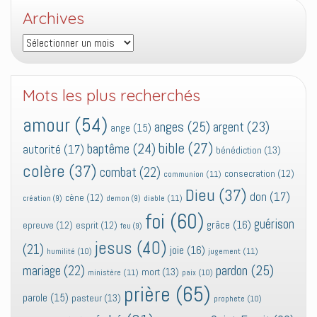
Archives
Archives
Mots les plus recherchés
amour
(54)
anges
(25)
argent
(23)
ange
(15)
bible
(27)
baptême
(24)
autorité
(17)
bénédiction
(13)
colère
(37)
combat
(22)
consecration
(12)
communion
(11)
Dieu
(37)
don
(17)
cène
(12)
diable
(11)
création
(9)
demon
(9)
foi
(60)
guérison
grâce
(16)
epreuve
(12)
esprit
(12)
feu
(9)
jesus
(40)
(21)
joie
(16)
jugement
(11)
humilité
(10)
pardon
(25)
mariage
(22)
mort
(13)
ministère
(11)
paix
(10)
prière
(65)
parole
(15)
pasteur
(13)
prophete
(10)