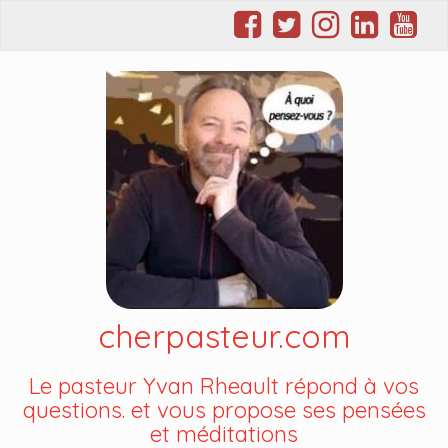
cherpasteur.com
Le pasteur Yvan Rheault répond à vos
questions. et vous propose ses pensées
et méditations