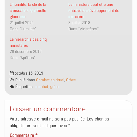
r
r
i
u
L’humilité, la clé de la
Le ministère peut être une
T
F
e
v
croissance spirituelle
entrave au développement du
w
a
n
r
i
c
p
e
glorieuse
caractère
t
e
a
d
21 juillet 2020
3 juillet 2018
t
b
r
a
e
o
e
n
Dans "Humilité"
Dans "Ministères"
r
o
-
s
(
k
m
u
o
(
a
n
La hiérarchie des cinq
u
o
i
e
ministères
v
u
l
n
r
v
à
o
28 décembre 2018
e
r
u
u
Dans "Apôtres"
d
e
n
v
a
d
a
e
n
a
m
l
s
n
i
l
octobre 15, 2019
u
s
(
e
n
u
o
f
Publié dans
Combat spirituel
,
Grâce
e
n
u
e
n
e
v
n
Étiquettes :
combat
,
grâce
o
n
r
ê
u
o
e
t
v
u
d
r
e
v
a
e
l
e
n
)
Laisser un commentaire
l
l
s
e
l
u
Votre adresse e-mail ne sera pas publiée.
f
e
n
Les champs
e
f
e
obligatoires sont indiqués avec
*
n
e
n
ê
n
o
t
ê
u
Commentaire
*