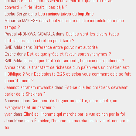
del
dans
Pourquoi Jésus a-t-il dit à Pierre « quand tu seras
converti » ? Ne l’était-il pas déjà ?
Lochu Serge
dans
Les racines juives du baptême
Manassé MAKIESE
dans
Peut-on croire et être incrédule en même
temps ?
Pascal AKONKWA KADAKALA
dans
Quelles sont les divers types
d’offrandes qu’un chrétien peut faire ?
SAID Adda
dans
Différence entre pouvoir et autorité
Esehe
dans
Est-ce que grâce et faveur sont synonymes ?
SAID Adda
dans
La postérité du serpent ; humaine ou reptilienne ?
Ahima
dans
Le transfert de richesse d’un païen vers un chrétien est-
il Biblique ? Voir Ecclesiaste 2:26 et selon vous comment cela se fait
concrètement ?
Jeannot abraham mwamba
dans
Est-ce que les chrétiens devraient
parler de la Shekinah ?
Anonyme
dans
Comment distinguer un apôtre, un prophète, un
évangéliste et un pasteur ?
yvan
dans
Élimélec, l’homme qui marcha par la vue et non par la foi
Jean Rene
dans
Élimélec, l’homme qui marcha par la vue et non par la
foi