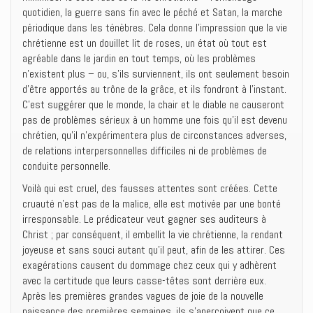
quotidien, la guerre sans fin avec le péché et Satan, la marche
périodique dans les ténèbres. Cela donne l’impression que la vie
chrétienne est un douillet lit de roses, un état où tout est
agréable dans le jardin en tout temps, où les problèmes
n’existent plus – ou, s’ils surviennent, ils ont seulement besoin
d’être apportés au trône de la grâce, et ils fondront à l’instant.
C’est suggérer que le monde, la chair et le diable ne causeront
pas de problèmes sérieux à un homme une fois qu’il est devenu
chrétien, qu’il n’expérimentera plus de circonstances adverses,
de relations interpersonnelles difficiles ni de problèmes de
conduite personnelle.
Voilà qui est cruel, des fausses attentes sont créées. Cette
cruauté n’est pas de la malice, elle est motivée par une bonté
irresponsable. Le prédicateur veut gagner ses auditeurs à
Christ ; par conséquent, il embellit la vie chrétienne, la rendant
joyeuse et sans souci autant qu’il peut, afin de les attirer. Ces
exagérations causent du dommage chez ceux qui y adhèrent
avec la certitude que leurs casse-têtes sont derrière eux.
Après les premières grandes vagues de joie de la nouvelle
naissance des premières semaines, ils s’aperçoivent que ce