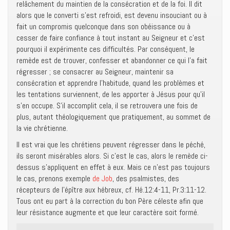
relâchement du maintien de la consécration et de la foi. Il dit
alors que le converti s’est refroidi, est devenu insouciant ou à
fait un compromis quelconque dans son obéissance ou à
cesser de faire confiance à tout instant au Seigneur et c’est
pourquoi il expérimente ces difficultés. Par conséquent, le
remède est de trouver, confesser et abandonner ce qui l’a fait
régresser ; se consacrer au Seigneur, maintenir sa
consécration et apprendre l’habitude, quand les problèmes et
les tentations surviennent, de les apporter à Jésus pour qu’il
s’en occupe. S’il accomplit cela, il se retrouvera une fois de
plus, autant théologiquement que pratiquement, au sommet de
la vie chrétienne.
Il est vrai que les chrétiens peuvent régresser dans le péché,
ils seront misérables alors. Si c’est le cas, alors le remède ci-
dessus s’appliquent en effet à eux. Mais ce n’est pas toujours
le cas, prenons exemple
de Job
, des psalmistes, des
récepteurs de l’épître aux hébreux, cf. Hé.12:4-11, Pr.3:11-12.
Tous ont eu part à la correction du bon Père céleste afin que
leur résistance augmente et que leur caractère soit formé.