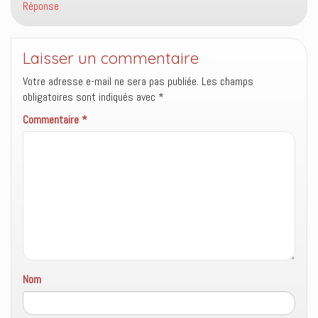
Réponse
e
f
e
n
ê
Laisser un commentaire
t
r
e
Votre adresse e-mail ne sera pas publiée.
Les champs
)
obligatoires sont indiqués avec
*
Commentaire
*
Nom