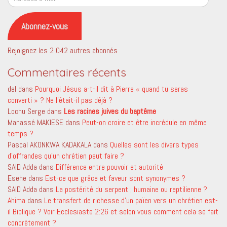
e-
mail
Abonnez-vous
Rejoignez les 2 042 autres abonnés
Commentaires récents
del
dans
Pourquoi Jésus a-t-il dit à Pierre « quand tu seras
converti » ? Ne l’était-il pas déjà ?
Lochu Serge
dans
Les racines juives du baptême
Manassé MAKIESE
dans
Peut-on croire et être incrédule en même
temps ?
Pascal AKONKWA KADAKALA
dans
Quelles sont les divers types
d’offrandes qu’un chrétien peut faire ?
SAID Adda
dans
Différence entre pouvoir et autorité
Esehe
dans
Est-ce que grâce et faveur sont synonymes ?
SAID Adda
dans
La postérité du serpent ; humaine ou reptilienne ?
Ahima
dans
Le transfert de richesse d’un païen vers un chrétien est-
il Biblique ? Voir Ecclesiaste 2:26 et selon vous comment cela se fait
concrètement ?