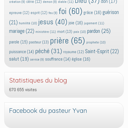
Dieu
(37)
don
(17)
cène
(12)
diable
(11)
création
(9)
demon
(9)
foi
(60)
guérison
grâce
(16)
epreuve
(12)
esprit
(12)
feu
(9)
jesus
(40)
(21)
joie
(16)
jugement
(11)
humilité
(10)
pardon
(25)
mariage
(22)
mort
(13)
ministère
(11)
paix
(10)
prière
(65)
parole
(15)
pasteur
(13)
prophete
(10)
péché
(31)
Saint-Esprit
(22)
puissance
(14)
royaume
(12)
salut
(19)
église
(16)
souffrance
(14)
service
(9)
Statistiques du blog
670 655 visites
Facebook du pasteur Yvan