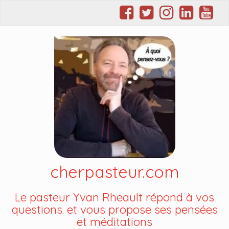
cherpasteur.com
Le pasteur Yvan Rheault répond à vos
questions. et vous propose ses pensées
et méditations