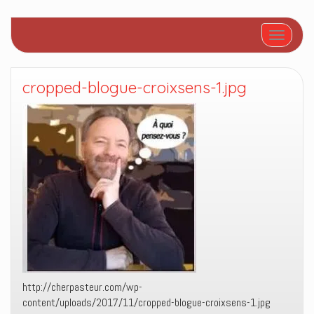
Afficher/
cropped-blogue-croixsens-1.jpg
http://cherpasteur.com/wp-
content/uploads/2017/11/cropped-blogue-croixsens-1.jpg