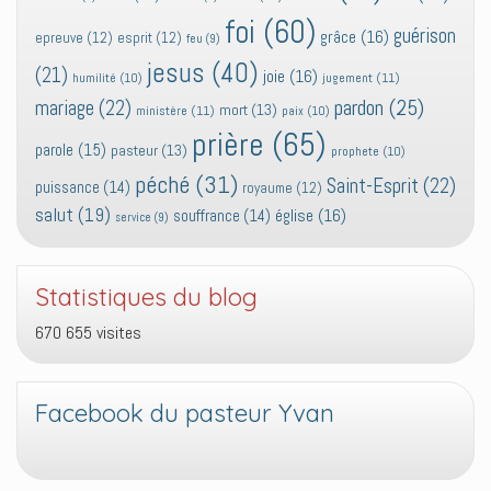
foi
(60)
guérison
grâce
(16)
epreuve
(12)
esprit
(12)
feu
(9)
jesus
(40)
(21)
joie
(16)
jugement
(11)
humilité
(10)
pardon
(25)
mariage
(22)
mort
(13)
ministère
(11)
paix
(10)
prière
(65)
parole
(15)
pasteur
(13)
prophete
(10)
péché
(31)
Saint-Esprit
(22)
puissance
(14)
royaume
(12)
salut
(19)
église
(16)
souffrance
(14)
service
(9)
Statistiques du blog
670 655 visites
Facebook du pasteur Yvan