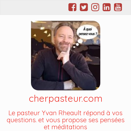
cherpasteur.com
Le pasteur Yvan Rheault répond à vos
questions. et vous propose ses pensées
et méditations