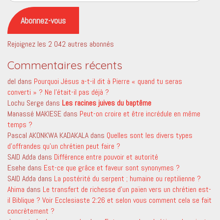
e-
mail
Abonnez-vous
Rejoignez les 2 042 autres abonnés
Commentaires récents
del
dans
Pourquoi Jésus a-t-il dit à Pierre « quand tu seras
converti » ? Ne l’était-il pas déjà ?
Lochu Serge
dans
Les racines juives du baptême
Manassé MAKIESE
dans
Peut-on croire et être incrédule en même
temps ?
Pascal AKONKWA KADAKALA
dans
Quelles sont les divers types
d’offrandes qu’un chrétien peut faire ?
SAID Adda
dans
Différence entre pouvoir et autorité
Esehe
dans
Est-ce que grâce et faveur sont synonymes ?
SAID Adda
dans
La postérité du serpent ; humaine ou reptilienne ?
Ahima
dans
Le transfert de richesse d’un païen vers un chrétien est-
il Biblique ? Voir Ecclesiaste 2:26 et selon vous comment cela se fait
concrètement ?