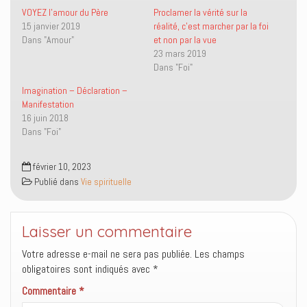
u
u
l
o
r
r
i
u
VOYEZ l’amour du Père
Proclamer la vérité sur la
T
F
e
v
15 janvier 2019
réalité, c’est marcher par la foi
w
a
n
r
i
c
p
e
Dans "Amour"
et non par la vue
t
e
a
d
23 mars 2019
t
b
r
a
e
o
e
n
Dans "Foi"
r
o
-
s
(
k
m
u
o
(
a
n
Imagination – Déclaration –
u
o
i
e
Manifestation
v
u
l
n
r
v
à
o
16 juin 2018
e
r
u
u
Dans "Foi"
d
e
n
v
a
d
a
e
n
a
m
l
s
n
i
l
février 10, 2023
u
s
(
e
n
u
o
f
Publié dans
Vie spirituelle
e
n
u
e
n
e
v
n
o
n
r
ê
u
o
e
t
v
u
d
r
Laisser un commentaire
e
v
a
e
l
e
n
)
l
l
s
Votre adresse e-mail ne sera pas publiée.
Les champs
e
l
u
obligatoires sont indiqués avec
f
e
n
*
e
f
e
n
e
n
Commentaire
*
ê
n
o
t
ê
u