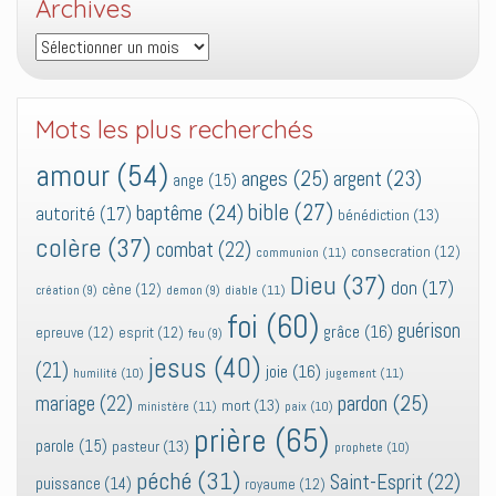
Archives
Archives
Mots les plus recherchés
amour
(54)
anges
(25)
argent
(23)
ange
(15)
bible
(27)
baptême
(24)
autorité
(17)
bénédiction
(13)
colère
(37)
combat
(22)
consecration
(12)
communion
(11)
Dieu
(37)
don
(17)
cène
(12)
diable
(11)
création
(9)
demon
(9)
foi
(60)
guérison
grâce
(16)
epreuve
(12)
esprit
(12)
feu
(9)
jesus
(40)
(21)
joie
(16)
jugement
(11)
humilité
(10)
pardon
(25)
mariage
(22)
mort
(13)
ministère
(11)
paix
(10)
prière
(65)
parole
(15)
pasteur
(13)
prophete
(10)
péché
(31)
Saint-Esprit
(22)
puissance
(14)
royaume
(12)