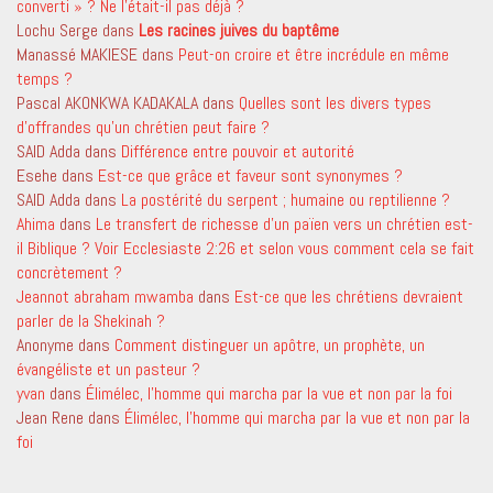
converti » ? Ne l’était-il pas déjà ?
Lochu Serge
dans
Les racines juives du baptême
Manassé MAKIESE
dans
Peut-on croire et être incrédule en même
temps ?
Pascal AKONKWA KADAKALA
dans
Quelles sont les divers types
d’offrandes qu’un chrétien peut faire ?
SAID Adda
dans
Différence entre pouvoir et autorité
Esehe
dans
Est-ce que grâce et faveur sont synonymes ?
SAID Adda
dans
La postérité du serpent ; humaine ou reptilienne ?
Ahima
dans
Le transfert de richesse d’un païen vers un chrétien est-
il Biblique ? Voir Ecclesiaste 2:26 et selon vous comment cela se fait
concrètement ?
Jeannot abraham mwamba
dans
Est-ce que les chrétiens devraient
parler de la Shekinah ?
Anonyme
dans
Comment distinguer un apôtre, un prophète, un
évangéliste et un pasteur ?
yvan
dans
Élimélec, l’homme qui marcha par la vue et non par la foi
Jean Rene
dans
Élimélec, l’homme qui marcha par la vue et non par la
foi