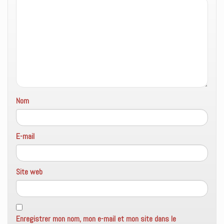
r
t
v
e
r
e
)
e
l
)
l
e
f
e
n
ê
t
r
e
)
Nom
E-mail
Site web
Enregistrer mon nom, mon e-mail et mon site dans le