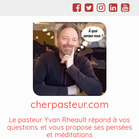
cherpasteur.com
Le pasteur Yvan Rheault répond à vos
questions. et vous propose ses pensées
et méditations