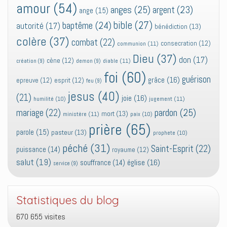
amour
(54)
anges
(25)
argent
(23)
ange
(15)
bible
(27)
baptême
(24)
autorité
(17)
bénédiction
(13)
colère
(37)
combat
(22)
consecration
(12)
communion
(11)
Dieu
(37)
don
(17)
cène
(12)
diable
(11)
création
(9)
demon
(9)
foi
(60)
guérison
grâce
(16)
epreuve
(12)
esprit
(12)
feu
(9)
jesus
(40)
(21)
joie
(16)
jugement
(11)
humilité
(10)
pardon
(25)
mariage
(22)
mort
(13)
ministère
(11)
paix
(10)
prière
(65)
parole
(15)
pasteur
(13)
prophete
(10)
péché
(31)
Saint-Esprit
(22)
puissance
(14)
royaume
(12)
salut
(19)
église
(16)
souffrance
(14)
service
(9)
Statistiques du blog
670 655 visites