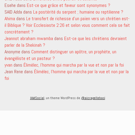
Esehe
dans
Est-ce que grâce et faveur sont synonymes ?
SAID Adda
dans
La postérité du serpent ; humaine ou reptilienne ?
Ahima
dans
Le transfert de richesse d’un païen vers un chrétien est-
il Biblique ? Voir Ecclesiaste 2:26 et selon vous comment cela se fait
concrètement ?
Jeannot abraham mwamba
dans
Est-ce que les chrétiens devraient
parler de la Shekinah ?
Anonyme
dans
Comment distinguer un apôtre, un prophète, un
évangéliste et un pasteur ?
yvan
dans
Élimélec, l’homme qui marcha par la vue et non par la foi
Jean Rene
dans
Élimélec, l’homme qui marcha par la vue et non par la
foi
IAMSocial
, un theme WordPress de
@aicragellebasi