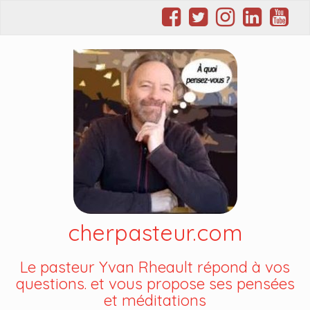
cherpasteur.com
Le pasteur Yvan Rheault répond à vos
questions. et vous propose ses pensées
et méditations