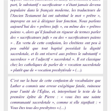
part, le substantif « sacrificateur » n’étant jamais devenu
populaire dans le français moderne, les traducteurs de
l’Ancien Testament lui ont substitué le mot « prêtre »,
impropre en soi à désigner leur fonction. Nous parlons
aujourd’hui des « prêtres juifs », ou même des « prêtres
païens », alors qu’il faudrait en rigueur de termes parler
des « sacrificateurs juifs » ou des « sacrificateurs païens
» . En vertu de cette confusion, les chrétiens ont peu à
peu oublié que tout baptisé possédait la dignité
sacerdotale, et ils ont réservé aux prêtres le substantif «
sacerdoce » et l’adjectif « sacerdotal ». Il est classique
chez les catholiques de parler de « vocation sacerdotale
» plutôt que de « vocation presbytérale » (…).
C’est sur la base de cette confusion de vocabulaire que
Luther a commis une erreur exégétique fatale, ruineuse
pour l’unité de l’Église, et, interprétant le texte de la
première épître de Pierre : « vous êtes une sainte
communauté sacerdotale », comme si elle signifiait : «
Vous êtes tous des presbytres ».(…)