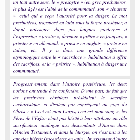
un tout autre sens, le « presbytre » (en grec presbutéros,
le plus âgé) est l’aîné de la communauté, son « sénateur
», celui qui a reçu l’autorité pour la diriger. Le mot
presbutéros, transposé en latin sous la forme presbyter, a
donné naissance dans nos langues modernes à
l’expression « prestre », devenue « prêtre » en français, «
priester » en allemand, « priest » en anglais, « prete » en
italien, etc. Il y a donc une grande différence
étymologique entre le « sacerdoce », habilitation à offrir
des sacrifices, et la « prêtrise », habilitation à diriger une
communauté.
Progressivement, dans l’histoire postérieure, les deux
notions ont tendu à se confondre. D’une part, du fait que
les presbytres chrétiens présidaient le sacrifice
eucharistique, et disaient par conséquent au nom du
Christ : « Ceci est mon Corps, ceci est mon sang », les
Pères de l’Église n’ont pas hésité à leur attribuer un rôle
sacrificateur analogue aux descendants d’Aaron dans
l’Ancien Testament, et dans la liturgie, on s’est mis à les
appeler hiéreis (sacerdotes en latin). Inversement d’autre