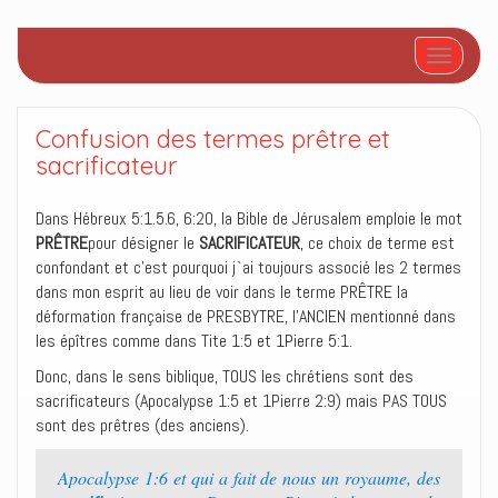
Afficher/
Confusion des termes prêtre et
sacrificateur
Dans Hébreux 5:1.5.6, 6:20, la Bible de Jérusalem emploie le mot
PRÊTRE
pour désigner le
SACRIFICATEUR
, ce choix de terme est
confondant et c’est pourquoi j`ai toujours associé les 2 termes
dans mon esprit au lieu de voir dans le terme PRÊTRE la
déformation française de PRESBYTRE, l’ANCIEN mentionné dans
les épîtres comme dans Tite 1:5 et 1Pierre 5:1.
Donc, dans le sens biblique, TOUS les chrétiens sont des
sacrificateurs (Apocalypse 1:5 et 1Pierre 2:9) mais PAS TOUS
sont des prêtres (des anciens).
Apocalypse 1:6 et qui a fait de nous un royaume, des