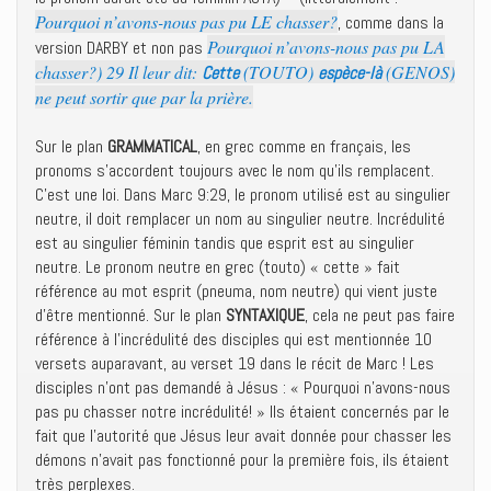
Pourquoi n’avons-nous pas pu LE chasser?
, comme dans la
Pourquoi n’avons-nous pas pu LA
version DARBY et non pas
chasser?) 29 Il leur dit:
(TOUTO)
(GENOS)
Cette
espèce-là
ne peut sortir que par la prière.
Sur le plan
GRAMMATICAL
, en grec comme en français, les
pronoms s’accordent toujours avec le nom qu’ils remplacent.
C’est une loi. Dans Marc 9:29, le pronom utilisé est au singulier
neutre, il doit remplacer un nom au singulier neutre. Incrédulité
est au singulier féminin tandis que esprit est au singulier
neutre. Le pronom neutre en grec (touto) « cette » fait
référence au mot esprit (pneuma, nom neutre) qui vient juste
d’être mentionné. Sur le plan
SYNTAXIQUE
, cela ne peut pas faire
référence à l’incrédulité des disciples qui est mentionnée 10
versets auparavant, au verset 19 dans le récit de Marc ! Les
disciples n’ont pas demandé à Jésus : « Pourquoi n’avons-nous
pas pu chasser notre incrédulité! » Ils étaient concernés par le
fait que l’autorité que Jésus leur avait donnée pour chasser les
démons n’avait pas fonctionné pour la première fois, ils étaient
très perplexes.