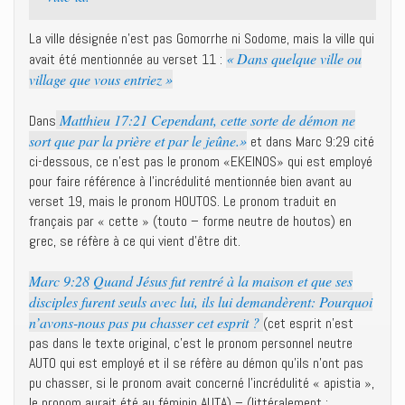
La ville désignée n’est pas Gomorrhe ni Sodome, mais la ville qui
« Dans quelque ville ou
avait été mentionnée au verset 11 :
village que vous entriez »
Matthieu 17:21 Cependant, cette sorte de démon ne
Dans
sort que par la prière et par le jeûne.»
et dans Marc 9:29 cité
ci-dessous, ce n’est pas le pronom «EKEINOS» qui est employé
pour faire référence à l’incrédulité mentionnée bien avant au
verset 19, mais le pronom HOUTOS. Le pronom traduit en
français par « cette » (touto – forme neutre de houtos) en
grec, se réfère à ce qui vient d’être dit.
Marc 9:28 Quand Jésus fut rentré à la maison et que ses
disciples furent seuls avec lui, ils lui demandèrent: Pourquoi
n’avons-nous pas pu chasser cet esprit ?
(cet esprit n’est
pas dans le texte original, c’est le pronom personnel neutre
AUTO qui est employé et il se réfère au démon qu’ils n’ont pas
pu chasser, si le pronom avait concerné l’incrédulité « apistia »,
le pronom aurait été au féminin AUTA) – (littéralement :