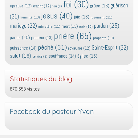
foi
(60)
guérison
grâce
(16)
epreuve
(12)
esprit
(12)
feu
(9)
jesus
(40)
(21)
joie
(16)
jugement
(11)
humilité
(10)
pardon
(25)
mariage
(22)
mort
(13)
ministère
(11)
paix
(10)
prière
(65)
parole
(15)
pasteur
(13)
prophete
(10)
péché
(31)
Saint-Esprit
(22)
puissance
(14)
royaume
(12)
salut
(19)
église
(16)
souffrance
(14)
service
(9)
Statistiques du blog
670 655 visites
Facebook du pasteur Yvan