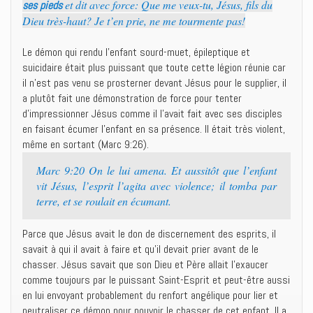
et dit avec force: Que me veux-tu, Jésus, fils du
ses pieds
Dieu très-haut? Je t’en prie, ne me tourmente pas!
Le démon qui rendu l’enfant sourd-muet, épileptique et
suicidaire était plus puissant que toute cette légion réunie car
il n’est pas venu se prosterner devant Jésus pour le supplier, il
a plutôt fait une démonstration de force pour tenter
d’impressionner Jésus comme il l’avait fait avec ses disciples
en faisant écumer l’enfant en sa présence. Il était très violent,
même en sortant (Marc 9:26).
Marc 9:20 On le lui amena. Et aussitôt que l’enfant
vit Jésus, l’esprit l’agita avec violence; il tomba par
terre, et se roulait en écumant.
Parce que Jésus avait le don de discernement des esprits, il
savait à qui il avait à faire et qu’il devait prier avant de le
chasser. Jésus savait que son Dieu et Père allait l’exaucer
comme toujours par le puissant Saint-Esprit et peut-être aussi
en lui envoyant probablement du renfort angélique pour lier et
neutraliser ce démon pour pouvoir le chasser de cet enfant. Il a