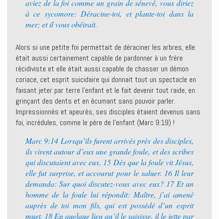
aviez de la foi comme un grain de sénevé, vous diriez
à ce sycomore: Déracine-toi, et plante-toi dans la
mer; et il vous obéirait.
Alors si une petite foi permettait de déraciner les arbres, elle
était aussi certainement capable de pardonner à un frère
récidiviste et elle était aussi capable de chasser un démon
coriace, cet esprit suicidaire qui donnait tout un spectacle en
faisant jeter par terre l’enfant et le fait devenir tout raide, en
grinçant des dents et en écumant sans pouvoir parler.
Impressionnés et apeurés, ses disciples étaient devenus sans
foi, incrédules, comme le père de l’enfant (Marc 9:19) !
Marc 9:14 Lorsqu’ils furent arrivés près des disciples,
ils virent autour d’eux une grande foule, et des scribes
qui discutaient avec eux. 15 Dès que la foule vit Jésus,
elle fut surprise, et accourut pour le saluer. 16 Il leur
demanda: Sur quoi discutez-vous avec eux? 17 Et un
homme de la foule lui répondit: Maître, j’ai amené
auprès de toi mon fils, qui est possédé d’un esprit
muet. 18 En quelque lieu qu’il le saisisse, il le jette par