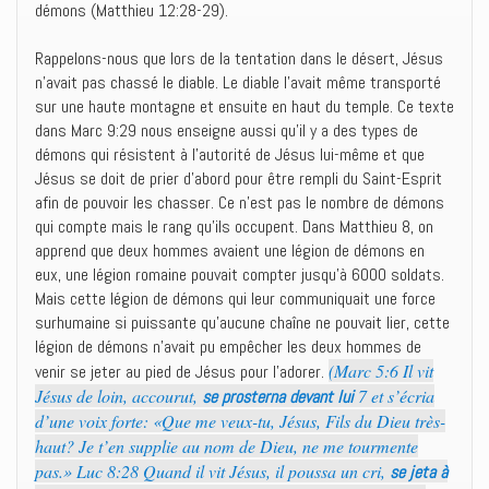
démons (Matthieu 12:28-29).
Rappelons-nous que lors de la tentation dans le désert, Jésus
n’avait pas chassé le diable. Le diable l’avait même transporté
sur une haute montagne et ensuite en haut du temple. Ce texte
dans Marc 9:29 nous enseigne aussi qu’il y a des types de
démons qui résistent à l’autorité de Jésus lui-même et que
Jésus se doit de prier d’abord pour être rempli du Saint-Esprit
afin de pouvoir les chasser. Ce n’est pas le nombre de démons
qui compte mais le rang qu’ils occupent. Dans Matthieu 8, on
apprend que deux hommes avaient une légion de démons en
eux, une légion romaine pouvait compter jusqu’à 6000 soldats.
Mais cette légion de démons qui leur communiquait une force
surhumaine si puissante qu’aucune chaîne ne pouvait lier, cette
légion de démons n’avait pu empêcher les deux hommes de
(Marc 5:6 Il vit
venir se jeter au pied de Jésus pour l’adorer.
Jésus de loin, accourut,
7 et s’écria
se prosterna devant lui
d’une voix forte: «Que me veux-tu, Jésus, Fils du Dieu très-
haut? Je t’en supplie au nom de Dieu, ne me tourmente
pas.» Luc 8:28 Quand il vit Jésus, il poussa un cri,
se jeta à