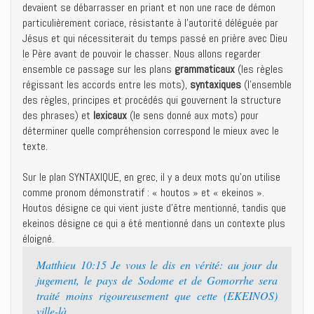
devaient se débarrasser en priant et non une race de démon
particulièrement coriace, résistante à l’autorité déléguée par
Jésus et qui nécessiterait du temps passé en prière avec Dieu
le Père avant de pouvoir le chasser. Nous allons regarder
ensemble ce passage sur les plans
grammaticaux
(les règles
régissant les accords entre les mots),
syntaxiques
(l’ensemble
des règles, principes et procédés qui gouvernent la structure
des phrases) et
lexicaux
(le sens donné aux mots) pour
déterminer quelle compréhension correspond le mieux avec le
texte.
Sur le plan SYNTAXIQUE, en grec, il y a deux mots qu’on utilise
comme pronom démonstratif : « houtos » et « ekeinos ».
Houtos désigne ce qui vient juste d’être mentionné, tandis que
ekeinos désigne ce qui a été mentionné dans un contexte plus
éloigné.
Matthieu 10:15 Je vous le dis en vérité: au jour du
jugement, le pays de Sodome et de Gomorrhe sera
traité moins rigoureusement que cette (EKEINOS)
ville-là.