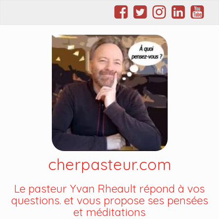
cherpasteur.com
Le pasteur Yvan Rheault répond à vos
questions. et vous propose ses pensées
et méditations