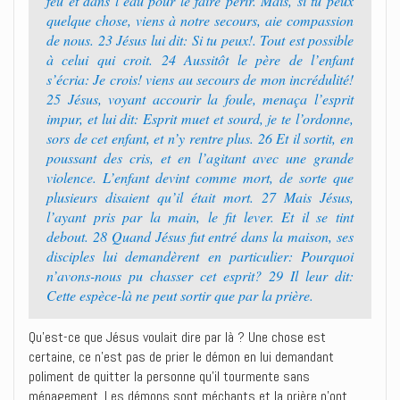
feu et dans l’eau pour le faire périr. Mais, si tu peux
quelque chose, viens à notre secours, aie compassion
de nous. 23 Jésus lui dit: Si tu peux!. Tout est possible
à celui qui croit. 24 Aussitôt le père de l’enfant
s’écria: Je crois! viens au secours de mon incrédulité!
25 Jésus, voyant accourir la foule, menaça l’esprit
impur, et lui dit: Esprit muet et sourd, je te l’ordonne,
sors de cet enfant, et n’y rentre plus. 26 Et il sortit, en
poussant des cris, et en l’agitant avec une grande
violence. L’enfant devint comme mort, de sorte que
plusieurs disaient qu’il était mort. 27 Mais Jésus,
l’ayant pris par la main, le fit lever. Et il se tint
debout. 28 Quand Jésus fut entré dans la maison, ses
disciples lui demandèrent en particulier: Pourquoi
n’avons-nous pu chasser cet esprit? 29 Il leur dit:
Cette espèce-là ne peut sortir que par la prière.
Qu’est-ce que Jésus voulait dire par là ? Une chose est
certaine, ce n’est pas de prier le démon en lui demandant
poliment de quitter la personne qu’il tourmente sans
ménagement. Les démons sont méchants et la prière n’ont