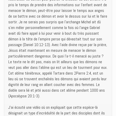
pris le temps de prendre des informations sur l’enfant avant de
menacer le démon, peut-être pour laisser le temps aux anges
de se battre avec ce démon et avoir le dessus sur lui et le faire
sortir. Je ne serais pas surpris que l’archange Michel ait dû
s’en mêler personnellement comme la fois où l’ange Gabriel
avait dû faire appel à lui pour venir à bout du très puissant
démon à la tête de l’empire perse qui dévastait tout sur son
passage (Daniel 10:12-13). Avec l’aide divine reçue par la prière,
Jésus était maintenant en mesure de menacer le démon
particulièrement dangereux. De quoi l’a-t-il menacé au juste ?
Le texte ne le dit pas, mais on lit ailleurs que les démons ne
veut pas aller dans l’abîme qui est un lieu de tourment pour eux.
Cet abîme ténébreux, appelé Tartare dans 2Pierre 2:4, est un
lieu où se trouvent enchaînés les démons qui avaient perdu leur
dignité de leur rang en allant coucher avec des femmes. Le
diable sera lié et jeté aussi dans cet abîme pendant 1000 ans
(Apocalypse 20:1-3).
J’ai écouté une vidéo où on expliquait que cette espèce-là
désignait un type d’incrédulité de la part des disciples dont ils