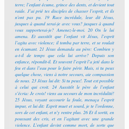
terre; l’enfant écume, grince des dents, et devient tout
raide. J’ai prié tes disciples de chasser l’esprit, et ils
n’ont pas pu. 19 Race incrédule, leur dit Jésus,
jusques à quand serai-je avec vous? jusques à quand
vous supporterai-je? Amenez-le-moi. 20 On le lui
amena. Et aussitôt que l’enfant vit Jésus, l’esprit
l’agita avec violence; il tomba par terre, et se roulait
en écumant. 21 Jésus demanda au père: Combien y
a-t-il de temps que cela lui arrive? Depuis son
enfance, répondit-il. Et souvent l’esprit l’a jeté dans le
feu et dans l’eau pour le faire périr. Mais, si tu peux
quelque chose, viens à notre secours, aie compassion
de nous. 23 Jésus lui dit: Si tu peux!. Tout est possible
à celui qui croit. 24 Aussitôt le père de l’enfant
s’écria: Je crois! viens au secours de mon incrédulité!
25 Jésus, voyant accourir la foule, menaça l’esprit
impur, et lui dit: Esprit muet et sourd, je te l’ordonne,
sors de cet enfant, et n’y rentre plus. 26 Et il sortit, en
poussant des cris, et en l’agitant avec une grande
violence. L’enfant devint comme mort, de sorte que