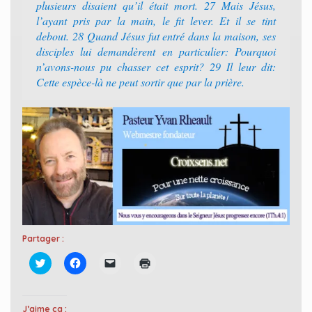
plusieurs disaient qu’il était mort. 27 Mais Jésus,
l’ayant pris par la main, le fit lever. Et il se tint
debout. 28 Quand Jésus fut entré dans la maison, ses
disciples lui demandèrent en particulier: Pourquoi
n’avons-nous pu chasser cet esprit? 29 Il leur dit:
Cette espèce-là ne peut sortir que par la prière.
Partager :
C
C
C
C
l
l
l
l
i
i
i
i
q
q
q
q
u
u
u
u
e
e
e
e
J’aime ça :