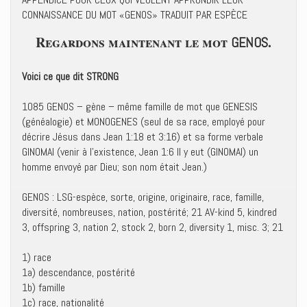
CONNAISSANCE DU MOT «GENOS» TRADUIT PAR ESPÈCE
Regardons maintenant le mot
.
GENOS
Voici ce que dit STRONG
1085 GENOS – gène – même famille de mot que GENESIS
(généalogie) et MONOGENES (seul de sa race, employé pour
décrire Jésus dans Jean 1:18 et 3:16) et sa forme verbale
GINOMAI (venir à l’existence, Jean 1:6 Il y eut (GINOMAI) un
homme envoyé par Dieu; son nom était Jean.)
GENOS : LSG-espèce, sorte, origine, originaire, race, famille,
diversité, nombreuses, nation, postérité; 21 AV-kind 5, kindred
3, offspring 3, nation 2, stock 2, born 2, diversity 1, misc. 3; 21
1) race
1a) descendance, postérité
1b) famille
1c) race, nationalité